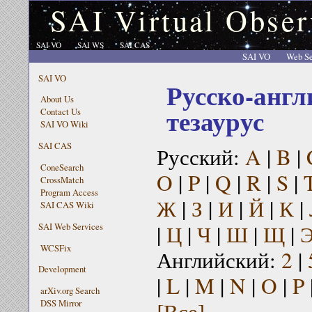
SAI Virtual Obser
SAI VO
SAI WS
SAI CAS
SAI VO
Web Se
SAI VO
Русско-англ
About Us
тезаурус
Contact Us
SAI VO Wiki
SAI CAS
Русский:
A
|
B
|
ConeSearch
O
|
P
|
Q
|
R
|
S
|
CrossMatch
Program Access
Ж
|
З
|
И
|
Й
|
К
|
SAI CAS Wiki
|
Ц
|
Ч
|
Ш
|
Щ
|
SAI Web Services
WCSFix
Английский:
2
|
Development
|
L
|
M
|
N
|
O
|
P
arXiv.org Search
[Все]
DSS Mirror