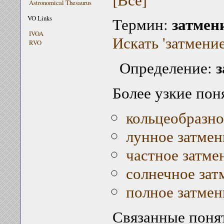
Astronomical Thesaurus
затмен
VO Links
Термин:
IVOA
Искать 'затмение
RVO
з
Определение:
Более узкие пон
кольцеобразно
лунное затмен
частное затме
солнечное зат
полное затмен
Связанные поня