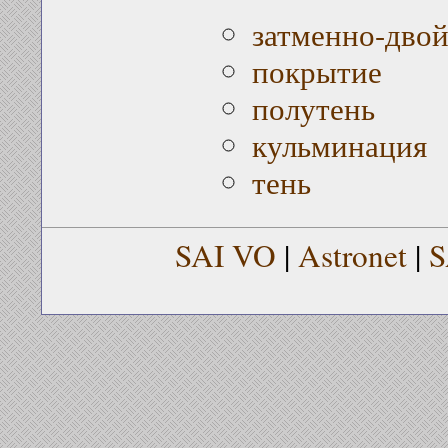
затменно-двой
покрытие
полутень
кульминация
тень
SAI VO
|
Astronet
|
S