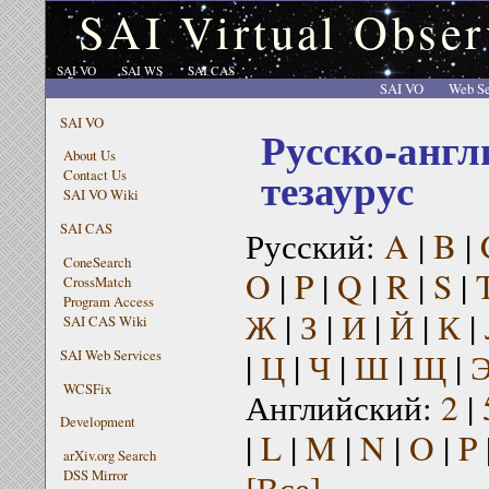
SAI Virtual Obser
SAI VO
SAI WS
SAI CAS
SAI VO
Web Se
SAI VO
Русско-англ
About Us
тезаурус
Contact Us
SAI VO Wiki
SAI CAS
Русский:
A
|
B
|
ConeSearch
O
|
P
|
Q
|
R
|
S
|
CrossMatch
Program Access
Ж
|
З
|
И
|
Й
|
К
|
SAI CAS Wiki
|
Ц
|
Ч
|
Ш
|
Щ
|
SAI Web Services
WCSFix
Английский:
2
|
Development
|
L
|
M
|
N
|
O
|
P
arXiv.org Search
[Все]
DSS Mirror