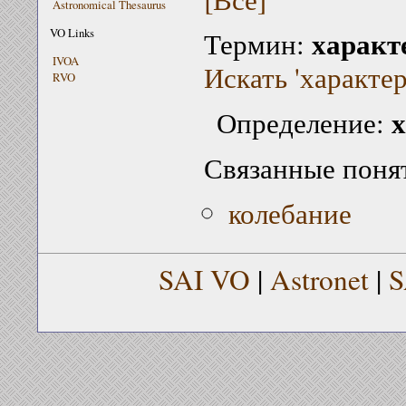
Astronomical Thesaurus
характ
VO Links
Термин:
IVOA
Искать 'характер
RVO
х
Определение:
Связанные поня
колебание
SAI VO
|
Astronet
|
S