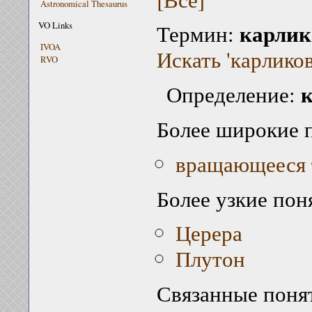
Astronomical Thesaurus
карлик
VO Links
Термин:
IVOA
Искать 'карликов
RVO
к
Определение:
Более широкие 
вращающееся 
Более узкие пон
Церера
Плутон
Связанные поня