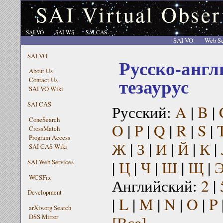
SAI Virtual Obser
SAI VO
SAI WS
SAI CAS
SAI VO
Web Se
SAI VO
Русско-англ
About Us
тезаурус
Contact Us
SAI VO Wiki
SAI CAS
Русский:
A
|
B
|
ConeSearch
O
|
P
|
Q
|
R
|
S
|
CrossMatch
Program Access
Ж
|
З
|
И
|
Й
|
К
|
SAI CAS Wiki
|
Ц
|
Ч
|
Ш
|
Щ
|
SAI Web Services
WCSFix
Английский:
2
|
Development
|
L
|
M
|
N
|
O
|
P
arXiv.org Search
[Все]
DSS Mirror