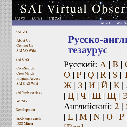
SAI Virtual Obser
SAI VO
SAI WS
SAI CAS
SAI VO
Web Se
SAI VO
Русско-англ
About Us
тезаурус
Contact Us
SAI VO Wiki
SAI CAS
Русский:
A
|
B
|
ConeSearch
O
|
P
|
Q
|
R
|
S
|
CrossMatch
Program Access
Ж
|
З
|
И
|
Й
|
К
|
SAI CAS Wiki
|
Ц
|
Ч
|
Ш
|
Щ
|
SAI Web Services
WCSFix
Английский:
2
|
Development
|
L
|
M
|
N
|
O
|
P
arXiv.org Search
[Все]
DSS Mirror