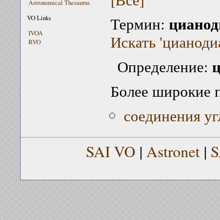
Astronomical Thesaurus
цианод
VO Links
Термин:
IVOA
Искать 'цианоди
RVO
Определение:
Более широкие 
соединения уг
SAI VO
|
Astronet
|
S