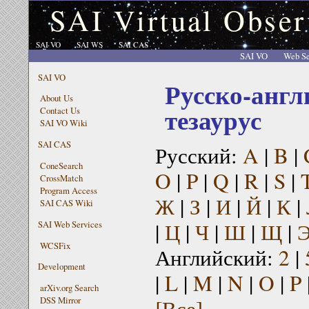
SAI Virtual Obser
SAI VO
SAI WS
SAI CAS
SAI VO
Web Se
SAI VO
Русско-англ
About Us
тезаурус
Contact Us
SAI VO Wiki
SAI CAS
Русский:
A
|
B
|
ConeSearch
O
|
P
|
Q
|
R
|
S
|
CrossMatch
Program Access
Ж
|
З
|
И
|
Й
|
К
|
SAI CAS Wiki
|
Ц
|
Ч
|
Ш
|
Щ
|
SAI Web Services
WCSFix
Английский:
2
|
Development
|
L
|
M
|
N
|
O
|
P
arXiv.org Search
[Все]
DSS Mirror