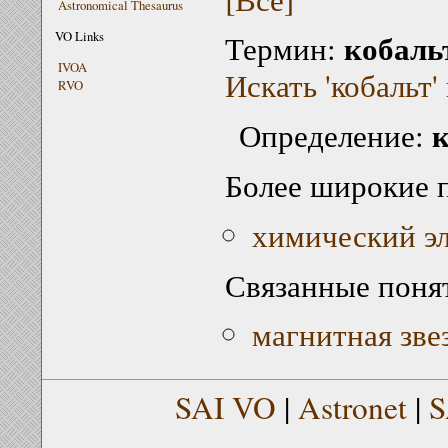
Astronomical Thesaurus
кобаль
VO Links
Термин:
IVOA
Искать 'кобальт'
RVO
к
Определение:
Более широкие 
химический э
Связанные поня
магнитная зве
SAI VO
|
Astronet
|
S