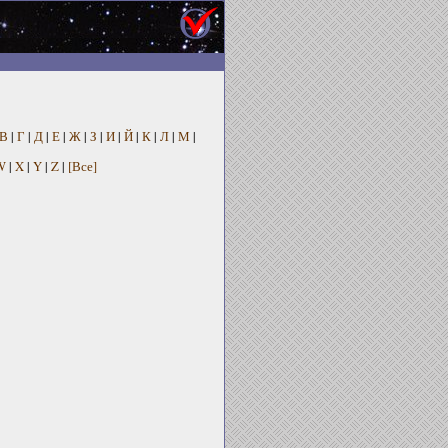
В
|
Г
|
Д
|
Е
|
Ж
|
З
|
И
|
Й
|
К
|
Л
|
М
|
W
|
X
|
Y
|
Z
|
[Все]