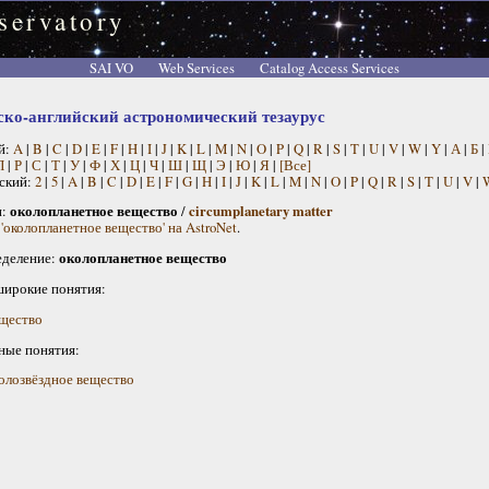
servatory
SAI VO
Web Services
Catalog Access Services
ско-английский астрономический тезаурус
й:
A
|
B
|
C
|
D
|
E
|
F
|
H
|
I
|
J
|
K
|
L
|
M
|
N
|
O
|
P
|
Q
|
R
|
S
|
T
|
U
|
V
|
W
|
Y
|
А
|
Б
|
П
|
Р
|
С
|
Т
|
У
|
Ф
|
Х
|
Ц
|
Ч
|
Ш
|
Щ
|
Э
|
Ю
|
Я
|
[Все]
ский:
2
|
5
|
A
|
B
|
C
|
D
|
E
|
F
|
G
|
H
|
I
|
J
|
K
|
L
|
M
|
N
|
O
|
P
|
Q
|
R
|
S
|
T
|
U
|
V
|
н:
околопланетное вещество
/
circumplanetary matter
'околопланетное вещество' на AstroNet
.
деление:
околопланетное вещество
широкие понятия:
щество
ные понятия:
олозвёздное вещество