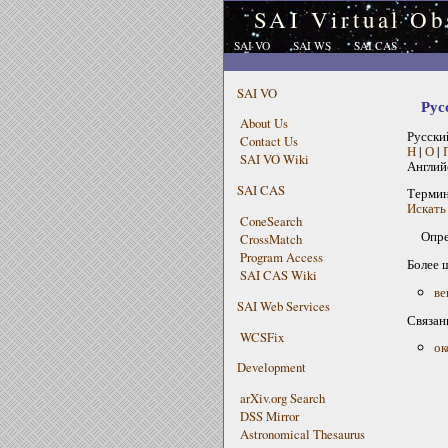
SAI Virtual Ob
SAI VO
SAI WS
SAI CAS
SAI VO
Рус
About Us
Русски
Contact Us
Н
|
О
|
SAI VO Wiki
Англий
SAI CAS
Терми
Искать 
ConeSearch
Опре
CrossMatch
Program Access
Более 
SAI CAS Wiki
ве
SAI Web Services
Связан
WCSFix
ок
Development
arXiv.org Search
DSS Mirror
Astronomical Thesaurus