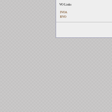
VO Links
IVOA
RVO