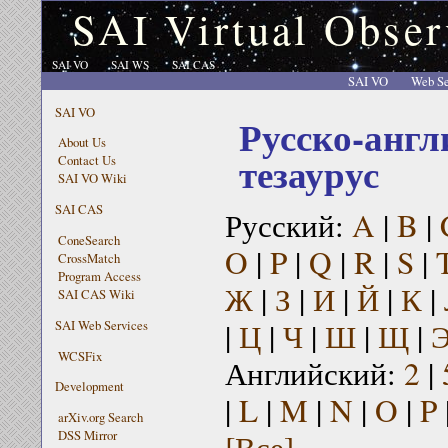
SAI Virtual Obser
SAI VO
SAI WS
SAI CAS
SAI VO
Web Se
SAI VO
Русско-англ
About Us
тезаурус
Contact Us
SAI VO Wiki
SAI CAS
Русский:
A
|
B
|
ConeSearch
O
|
P
|
Q
|
R
|
S
|
CrossMatch
Program Access
Ж
|
З
|
И
|
Й
|
К
|
SAI CAS Wiki
|
Ц
|
Ч
|
Ш
|
Щ
|
SAI Web Services
WCSFix
Английский:
2
|
Development
|
L
|
M
|
N
|
O
|
P
arXiv.org Search
[Все]
DSS Mirror