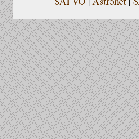
SAI VO
|
Astronet
|
S