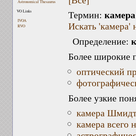
Astronomical Thesaurus
камера
VO Links
Термин:
IVOA
Искать 'камера' 
RVO
Определение:
Более широкие 
оптический п
фотографичес
Более узкие пон
камера Шмид
камера всего 
астрографичес