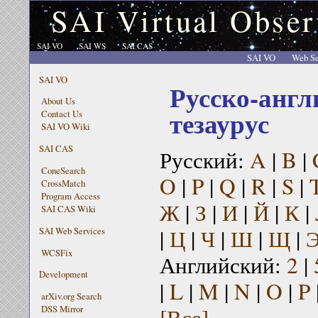
SAI Virtual Obser
SAI VO
SAI WS
SAI CAS
SAI VO
Web Se
SAI VO
Русско-англ
About Us
тезаурус
Contact Us
SAI VO Wiki
SAI CAS
Русский:
A
|
B
|
ConeSearch
O
|
P
|
Q
|
R
|
S
|
CrossMatch
Program Access
Ж
|
З
|
И
|
Й
|
К
|
SAI CAS Wiki
|
Ц
|
Ч
|
Ш
|
Щ
|
SAI Web Services
WCSFix
Английский:
2
|
Development
|
L
|
M
|
N
|
O
|
P
arXiv.org Search
[Все]
DSS Mirror