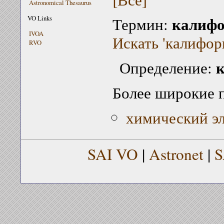
Astronomical Thesaurus
калиф
VO Links
Термин:
IVOA
Искать 'калифор
RVO
к
Определение:
Более широкие 
химический э
SAI VO
|
Astronet
|
S