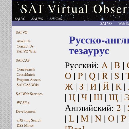
SAI Virtual Obser
SAI VO
SAI WS
SAI CAS
SAI VO
Web Se
SAI VO
Русско-англ
About Us
тезаурус
Contact Us
SAI VO Wiki
SAI CAS
Русский:
A
|
B
|
ConeSearch
O
|
P
|
Q
|
R
|
S
|
CrossMatch
Program Access
Ж
|
З
|
И
|
Й
|
К
|
SAI CAS Wiki
|
Ц
|
Ч
|
Ш
|
Щ
|
SAI Web Services
WCSFix
Английский:
2
|
Development
|
L
|
M
|
N
|
O
|
P
arXiv.org Search
[Все]
DSS Mirror