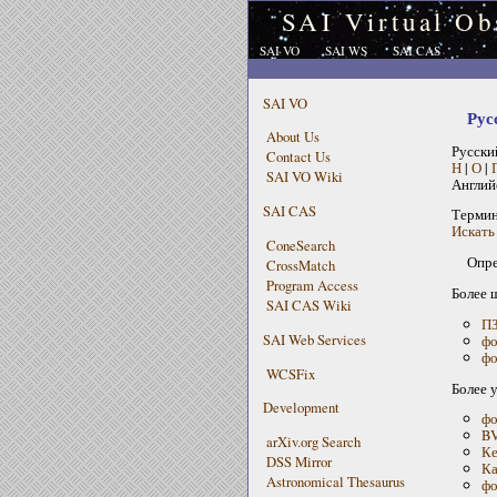
SAI Virtual Ob
SAI VO
SAI WS
SAI CAS
SAI VO
Рус
About Us
Русски
Contact Us
Н
|
О
|
SAI VO Wiki
Англий
SAI CAS
Терми
Искать
ConeSearch
Опре
CrossMatch
Program Access
Более 
SAI CAS Wiki
ПЗ
SAI Web Services
фо
фо
WCSFix
Более 
Development
фо
BV
arXiv.org Search
Ке
DSS Mirror
Ка
Astronomical Thesaurus
фо