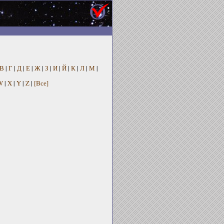
В
|
Г
|
Д
|
Е
|
Ж
|
З
|
И
|
Й
|
К
|
Л
|
М
|
W
|
X
|
Y
|
Z
|
[Все]