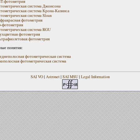
T-фотометрия
тометрическая система Джонсона
тометрическая система Крона-Казинса
тометрическая система Sloan
фракрасная фотометрия
b-фотометрия
тометрическая система RGU
ухцветная фотометрия
ьтрафиолетовая фотометрия
ные понятия:
еднеполосная фотометрическая система
кополосная фотометрическая система
SAI VO
|
Astronet
|
SAI MSU
|
Legal Information