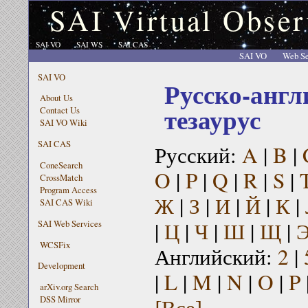
SAI Virtual Obser
SAI VO
SAI WS
SAI CAS
SAI VO
Web Se
SAI VO
Русско-англ
About Us
тезаурус
Contact Us
SAI VO Wiki
SAI CAS
Русский:
A
|
B
|
ConeSearch
O
|
P
|
Q
|
R
|
S
|
CrossMatch
Program Access
Ж
|
З
|
И
|
Й
|
К
|
SAI CAS Wiki
|
Ц
|
Ч
|
Ш
|
Щ
|
SAI Web Services
WCSFix
Английский:
2
|
Development
|
L
|
M
|
N
|
O
|
P
arXiv.org Search
[Все]
DSS Mirror