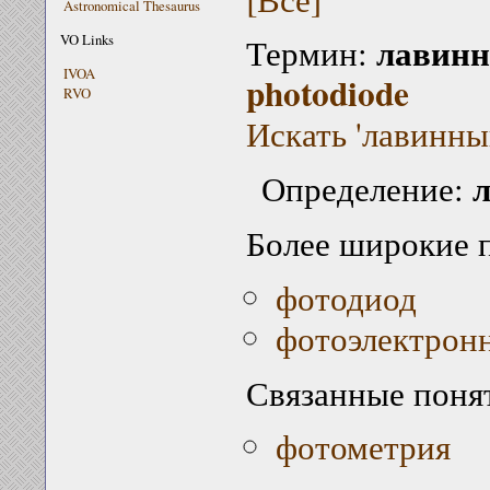
Astronomical Thesaurus
лавинн
VO Links
Термин:
IVOA
photodiode
RVO
Искать 'лавинны
Определение:
Более широкие 
фотодиод
фотоэлектронн
Связанные поня
фотометрия