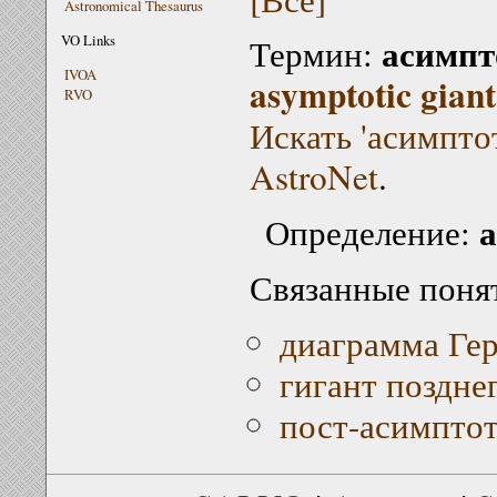
Astronomical Thesaurus
асимпт
VO Links
Термин:
IVOA
asymptotic gian
RVO
Искать 'асимпто
AstroNet
.
а
Определение:
Связанные поня
диаграмма Ге
гигант поздне
пост-асимптот