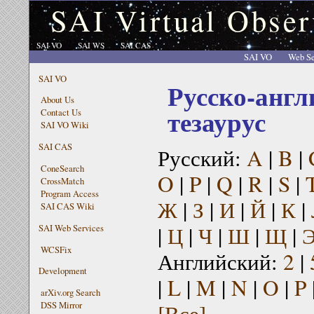
SAI Virtual Obser
SAI VO
SAI WS
SAI CAS
SAI VO
Web Se
SAI VO
Русско-англ
About Us
тезаурус
Contact Us
SAI VO Wiki
SAI CAS
Русский:
A
|
B
|
ConeSearch
O
|
P
|
Q
|
R
|
S
|
CrossMatch
Program Access
Ж
|
З
|
И
|
Й
|
К
|
SAI CAS Wiki
|
Ц
|
Ч
|
Ш
|
Щ
|
SAI Web Services
WCSFix
Английский:
2
|
Development
|
L
|
M
|
N
|
O
|
P
arXiv.org Search
[Все]
DSS Mirror