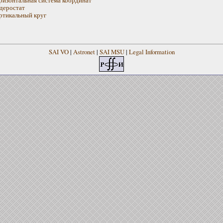
деростат
ртикальный круг
SAI VO
|
Astronet
|
SAI MSU
|
Legal Information