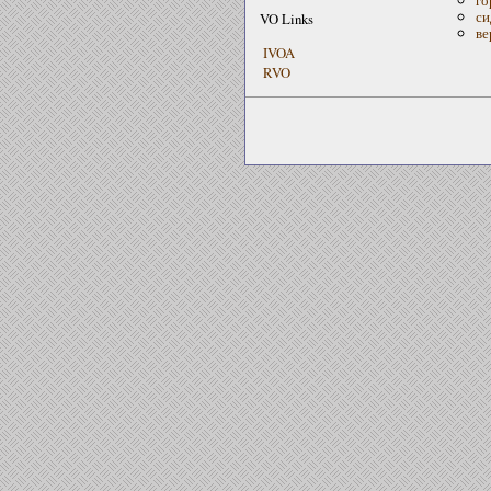
си
VO Links
ве
IVOA
RVO