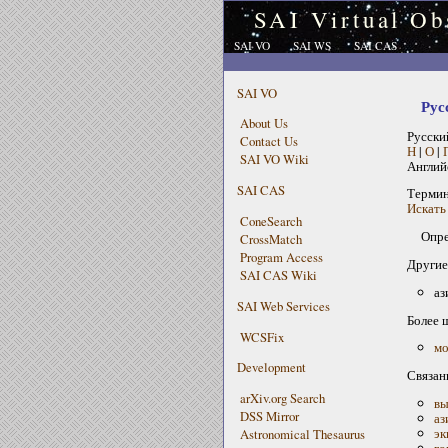
SAI Virtual Ob
SAI VO
SAI WS
SAI CAS
SAI VO
Рус
About Us
Русски
Contact Us
Н
|
О
|
SAI VO Wiki
Англий
SAI CAS
Терми
Искать 
ConeSearch
Опре
CrossMatch
Program Access
Другие
SAI CAS Wiki
аз
SAI Web Services
Более 
WCSFix
мо
Development
Связан
arXiv.org Search
вы
DSS Mirror
аз
эк
Astronomical Thesaurus
го