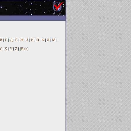
В
|
Г
|
Д
|
Е
|
Ж
|
З
|
И
|
Й
|
К
|
Л
|
М
|
W
|
X
|
Y
|
Z
|
[Все]