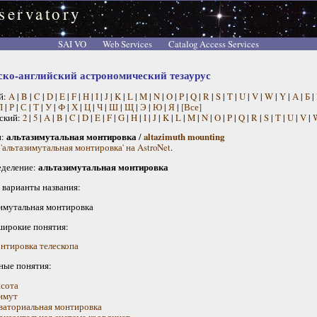
servatory
SAI VO
Web Services
Catalog Access Services
ско-английский астрономический тезаурус
й:
A
|
B
|
C
|
D
|
E
|
F
|
H
|
I
|
J
|
K
|
L
|
M
|
N
|
O
|
P
|
Q
|
R
|
S
|
T
|
U
|
V
|
W
|
Y
|
А
|
Б
|
П
|
Р
|
С
|
Т
|
У
|
Ф
|
Х
|
Ц
|
Ч
|
Ш
|
Щ
|
Э
|
Ю
|
Я
|
[Все]
ский:
2
|
5
|
A
|
B
|
C
|
D
|
E
|
F
|
G
|
H
|
I
|
J
|
K
|
L
|
M
|
N
|
O
|
P
|
Q
|
R
|
S
|
T
|
U
|
V
|
н:
альтазимутальная монтировка
/
altazimuth mounting
'альтазимутальная монтировка' на AstroNet
.
деление:
альтазимутальная монтировка
 варианты названия:
имутальная монтировка
широкие понятия:
нтировка телескопа
ные понятия:
сота
имут
ваториальная монтировка
ризонтальная система координат