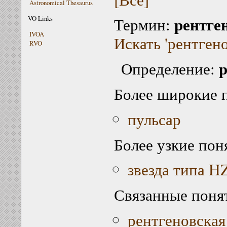
Astronomical Thesaurus
рентге
VO Links
Термин:
IVOA
Искать 'рентген
RVO
р
Определение:
Более широкие 
пульсар
Более узкие пон
звезда типа H
Связанные поня
рентгеновская