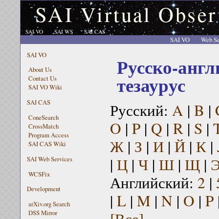
SAI Virtual Obser
SAI VO
SAI WS
SAI CAS
SAI VO
Web Se
SAI VO
Русско-англ
About Us
тезаурус
Contact Us
SAI VO Wiki
SAI CAS
Русский:
A
|
B
|
ConeSearch
O
|
P
|
Q
|
R
|
S
|
CrossMatch
Program Access
Ж
|
З
|
И
|
Й
|
К
|
SAI CAS Wiki
|
Ц
|
Ч
|
Ш
|
Щ
|
SAI Web Services
WCSFix
Английский:
2
|
Development
|
L
|
M
|
N
|
O
|
P
arXiv.org Search
[Все]
DSS Mirror