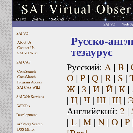
SAI Virtual Obser
SAI VO
SAI WS
SAI CAS
SAI VO
Web Se
SAI VO
Русско-англ
About Us
тезаурус
Contact Us
SAI VO Wiki
SAI CAS
Русский:
A
|
B
|
ConeSearch
O
|
P
|
Q
|
R
|
S
|
CrossMatch
Program Access
Ж
|
З
|
И
|
Й
|
К
|
SAI CAS Wiki
|
Ц
|
Ч
|
Ш
|
Щ
|
SAI Web Services
WCSFix
Английский:
2
|
Development
|
L
|
M
|
N
|
O
|
P
arXiv.org Search
[Все]
DSS Mirror