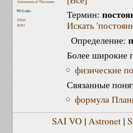
Astronomical Thesaurus
постоя
VO Links
Термин:
IVOA
Искать 'постоян
RVO
п
Определение:
Более широкие 
физические п
Связанные поня
формула Планк
SAI VO
|
Astronet
|
S