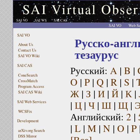
SAI Virtual Obser
SAI VO
SAI WS
SAI CAS
SAI VO
Web Se
SAI VO
Русско-англ
About Us
тезаурус
Contact Us
SAI VO Wiki
SAI CAS
Русский:
A
|
B
|
ConeSearch
O
|
P
|
Q
|
R
|
S
|
CrossMatch
Program Access
Ж
|
З
|
И
|
Й
|
К
|
SAI CAS Wiki
|
Ц
|
Ч
|
Ш
|
Щ
|
SAI Web Services
WCSFix
Английский:
2
|
Development
|
L
|
M
|
N
|
O
|
P
arXiv.org Search
[Все]
DSS Mirror