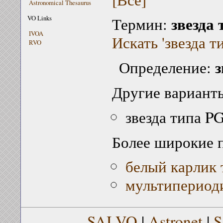
Astronomical Thesaurus
звезда
VO Links
Термин:
IVOA
Искать 'звезда т
RVO
з
Определение:
Другие варианты
звезда типа P
Более широкие 
белый карлик
мультипериоди
SAI VO
|
Astronet
|
S