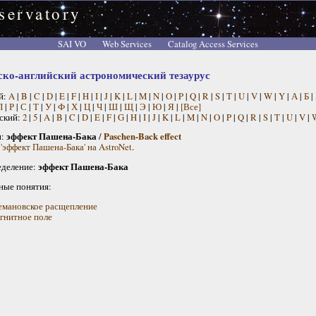
servatory
SAI VO
Web Services
Catalog Access Services
ско-английский астрономический тезаурус
й:
A
|
B
|
C
|
D
|
E
|
F
|
H
|
I
|
J
|
K
|
L
|
M
|
N
|
O
|
P
|
Q
|
R
|
S
|
T
|
U
|
V
|
W
|
Y
|
А
|
Б
|
П
|
Р
|
С
|
Т
|
У
|
Ф
|
Х
|
Ц
|
Ч
|
Ш
|
Щ
|
Э
|
Ю
|
Я
|
[Все]
ский:
2
|
5
|
A
|
B
|
C
|
D
|
E
|
F
|
G
|
H
|
I
|
J
|
K
|
L
|
M
|
N
|
O
|
P
|
Q
|
R
|
S
|
T
|
U
|
V
|
н:
эффект Пашена-Бака
/
Paschen-Back effect
'эффект Пашена-Бака' на AstroNet
.
деление:
эффект Пашена-Бака
ные понятия:
емановское расщепление
гнитное поле