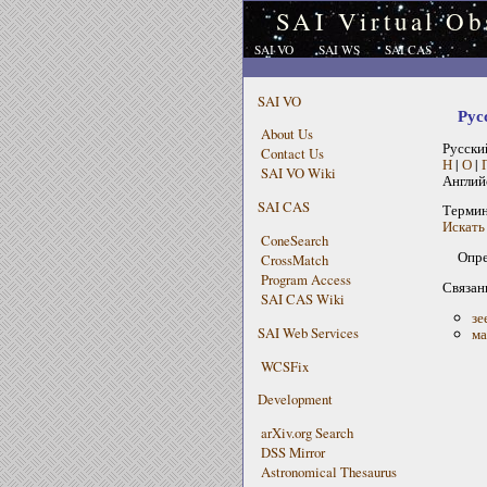
SAI Virtual Ob
SAI VO
SAI WS
SAI CAS
SAI VO
Рус
About Us
Русски
Contact Us
Н
|
О
|
SAI VO Wiki
Англий
SAI CAS
Терми
Искать 
ConeSearch
Опре
CrossMatch
Program Access
Связан
SAI CAS Wiki
зе
SAI Web Services
ма
WCSFix
Development
arXiv.org Search
DSS Mirror
Astronomical Thesaurus