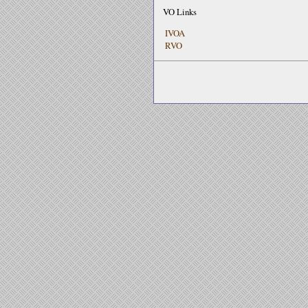
VO Links
IVOA
RVO