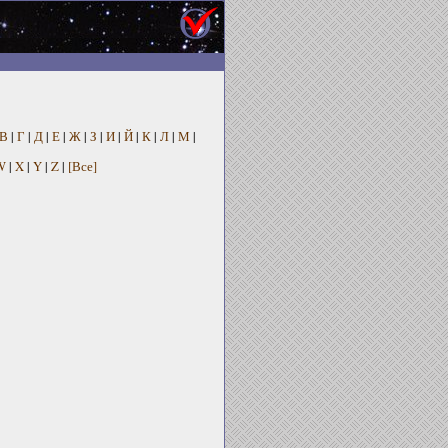
В
|
Г
|
Д
|
Е
|
Ж
|
З
|
И
|
Й
|
К
|
Л
|
М
|
W
|
X
|
Y
|
Z
|
[Все]