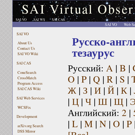
SAI Virtual Obser
SAI VO
SAI WS
SAI CAS
SAI VO
Web Se
SAI VO
Русско-англ
About Us
тезаурус
Contact Us
SAI VO Wiki
SAI CAS
Русский:
A
|
B
|
ConeSearch
O
|
P
|
Q
|
R
|
S
|
CrossMatch
Program Access
Ж
|
З
|
И
|
Й
|
К
|
SAI CAS Wiki
|
Ц
|
Ч
|
Ш
|
Щ
|
SAI Web Services
WCSFix
Английский:
2
|
Development
|
L
|
M
|
N
|
O
|
P
arXiv.org Search
[Все]
DSS Mirror