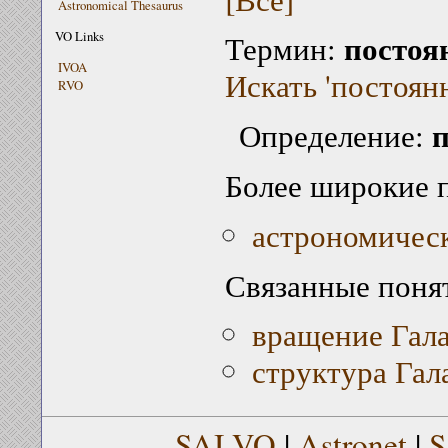
Astronomical Thesaurus
постоя
VO Links
Термин:
IVOA
Искать 'постоян
RVO
п
Определение:
Более широкие 
астрономическ
Связанные поня
вращение Гал
структура Гал
SAI VO
|
Astronet
|
S