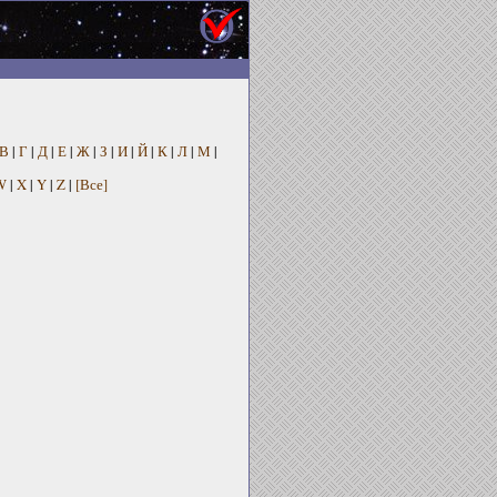
В
|
Г
|
Д
|
Е
|
Ж
|
З
|
И
|
Й
|
К
|
Л
|
М
|
W
|
X
|
Y
|
Z
|
[Все]