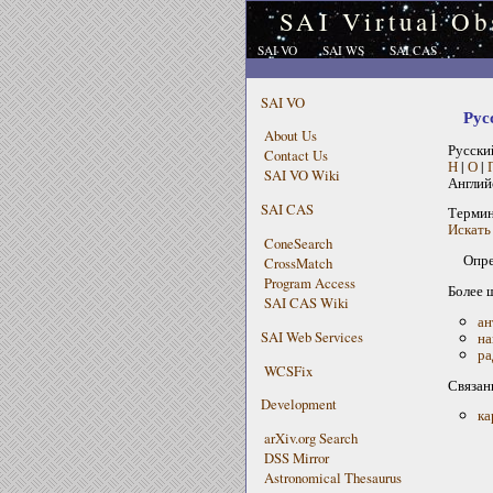
SAI Virtual Ob
SAI VO
SAI WS
SAI CAS
SAI VO
Рус
About Us
Русски
Contact Us
Н
|
О
|
SAI VO Wiki
Англий
SAI CAS
Терми
Искать
ConeSearch
Опре
CrossMatch
Program Access
Более 
SAI CAS Wiki
ан
SAI Web Services
на
ра
WCSFix
Связан
Development
ка
arXiv.org Search
DSS Mirror
Astronomical Thesaurus