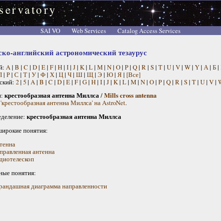
servatory
SAI VO
Web Services
Catalog Access Services
ско-английский астрономический тезаурус
й:
A
|
B
|
C
|
D
|
E
|
F
|
H
|
I
|
J
|
K
|
L
|
M
|
N
|
O
|
P
|
Q
|
R
|
S
|
T
|
U
|
V
|
W
|
Y
|
А
|
Б
|
П
|
Р
|
С
|
Т
|
У
|
Ф
|
Х
|
Ц
|
Ч
|
Ш
|
Щ
|
Э
|
Ю
|
Я
|
[Все]
ский:
2
|
5
|
A
|
B
|
C
|
D
|
E
|
F
|
G
|
H
|
I
|
J
|
K
|
L
|
M
|
N
|
O
|
P
|
Q
|
R
|
S
|
T
|
U
|
V
|
н:
крестообразная антенна Миллса
/
Mills cross antenna
 'крестообразная антенна Миллса' на AstroNet
.
деление:
крестообразная антенна Миллса
широкие понятия:
тенна
правленная антенна
диотелескоп
ные понятия:
рандашная диаграмма направленности