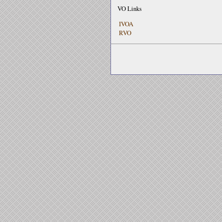
VO Links
IVOA
RVO