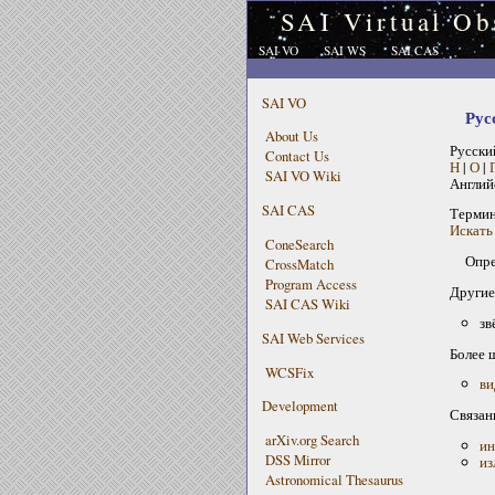
SAI Virtual Ob
SAI VO
SAI WS
SAI CAS
SAI VO
Рус
About Us
Русски
Contact Us
Н
|
О
|
SAI VO Wiki
Англий
SAI CAS
Терми
Искать 
ConeSearch
Опре
CrossMatch
Program Access
Другие
SAI CAS Wiki
зв
SAI Web Services
Более 
WCSFix
ви
Development
Связан
arXiv.org Search
ин
DSS Mirror
из
Astronomical Thesaurus