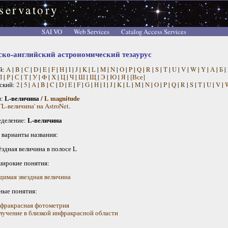
servatory
SAI VO
Web Services
Catalog Access Services
ско-английский астрономический тезаурус
й:
A
|
B
|
C
|
D
|
E
|
F
|
H
|
I
|
J
|
K
|
L
|
M
|
N
|
O
|
P
|
Q
|
R
|
S
|
T
|
U
|
V
|
W
|
Y
|
А
|
Б
|
П
|
Р
|
С
|
Т
|
У
|
Ф
|
Х
|
Ц
|
Ч
|
Ш
|
Щ
|
Э
|
Ю
|
Я
|
[Все]
ский:
2
|
5
|
A
|
B
|
C
|
D
|
E
|
F
|
G
|
H
|
I
|
J
|
K
|
L
|
M
|
N
|
O
|
P
|
Q
|
R
|
S
|
T
|
U
|
V
|
н:
L-величина
/
L magnitude
'L-величина' на AstroNet
.
деление:
L-величина
 варианты названия:
ёздная величина в полосе L
широкие понятия:
димая звездная величина
ные понятия:
фракрасная фотометрия
лучение в близкой инфракрасной области