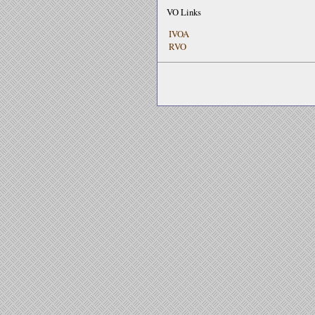
VO Links
IVOA
RVO