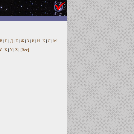
В
|
Г
|
Д
|
Е
|
Ж
|
З
|
И
|
Й
|
К
|
Л
|
М
|
W
|
X
|
Y
|
Z
|
[Все]