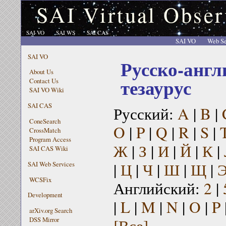
SAI Virtual Obser
SAI VO
SAI WS
SAI CAS
SAI VO
Web Se
SAI VO
Русско-англ
About Us
тезаурус
Contact Us
SAI VO Wiki
SAI CAS
Русский:
A
|
B
|
ConeSearch
O
|
P
|
Q
|
R
|
S
|
CrossMatch
Program Access
Ж
|
З
|
И
|
Й
|
К
|
SAI CAS Wiki
|
Ц
|
Ч
|
Ш
|
Щ
|
SAI Web Services
WCSFix
Английский:
2
|
Development
|
L
|
M
|
N
|
O
|
P
arXiv.org Search
[Все]
DSS Mirror