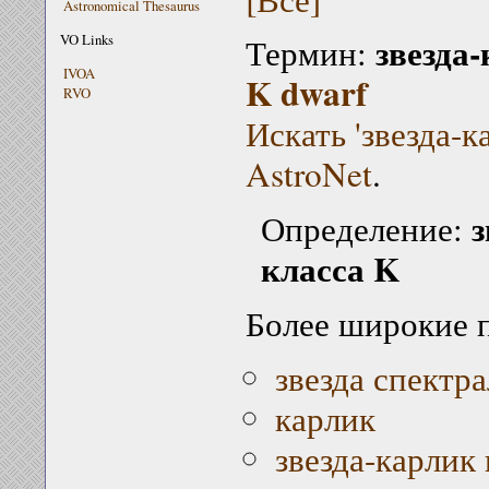
Astronomical Thesaurus
звезда
VO Links
Термин:
IVOA
K dwarf
RVO
Искать 'звезда-к
AstroNet
.
з
Определение:
класса K
Более широкие 
звезда спектр
карлик
звезда-карлик