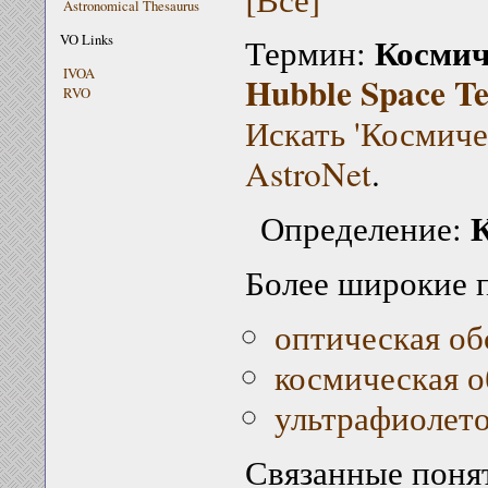
Astronomical Thesaurus
Космич
VO Links
Термин:
IVOA
Hubble Space Te
RVO
Искать 'Космиче
AstroNet
.
К
Определение:
Более широкие 
оптическая об
космическая о
ультрафиолето
Связанные поня