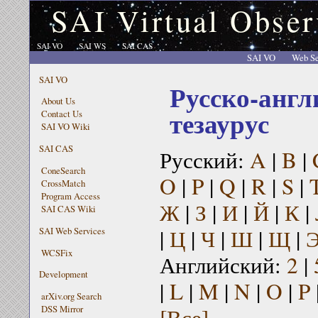
SAI Virtual Obser
SAI VO
SAI WS
SAI CAS
SAI VO
Web Se
SAI VO
Русско-англ
About Us
тезаурус
Contact Us
SAI VO Wiki
SAI CAS
Русский:
A
|
B
|
ConeSearch
O
|
P
|
Q
|
R
|
S
|
CrossMatch
Program Access
Ж
|
З
|
И
|
Й
|
К
|
SAI CAS Wiki
|
Ц
|
Ч
|
Ш
|
Щ
|
SAI Web Services
WCSFix
Английский:
2
|
Development
|
L
|
M
|
N
|
O
|
P
arXiv.org Search
[Все]
DSS Mirror