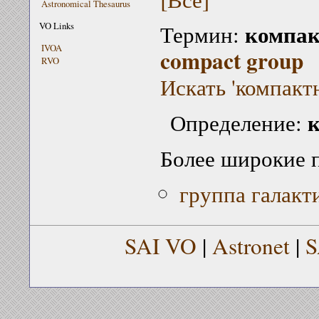
Astronomical Thesaurus
компак
VO Links
Термин:
IVOA
compact group
RVO
Искать 'компакт
Определение:
Более широкие 
группа галакт
SAI VO
|
Astronet
|
S