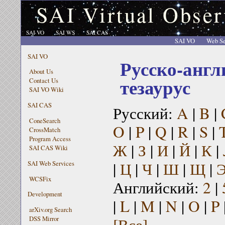
SAI Virtual Obser
SAI VO
SAI WS
SAI CAS
SAI VO
Web Se
SAI VO
Русско-англ
About Us
тезаурус
Contact Us
SAI VO Wiki
SAI CAS
Русский:
A
|
B
|
ConeSearch
O
|
P
|
Q
|
R
|
S
|
CrossMatch
Program Access
Ж
|
З
|
И
|
Й
|
К
|
SAI CAS Wiki
|
Ц
|
Ч
|
Ш
|
Щ
|
SAI Web Services
WCSFix
Английский:
2
|
Development
|
L
|
M
|
N
|
O
|
P
arXiv.org Search
[Все]
DSS Mirror