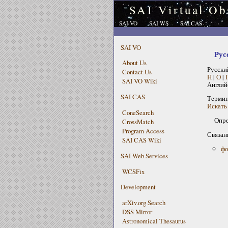
SAI Virtual Ob
SAI VO
SAI WS
SAI CAS
SAI VO
Рус
About Us
Русски
Contact Us
Н
|
О
|
SAI VO Wiki
Англий
SAI CAS
Терми
Искать 
ConeSearch
Опре
CrossMatch
Program Access
Связан
SAI CAS Wiki
фо
SAI Web Services
WCSFix
Development
arXiv.org Search
DSS Mirror
Astronomical Thesaurus