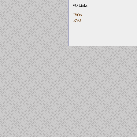
VO Links
IVOA
RVO