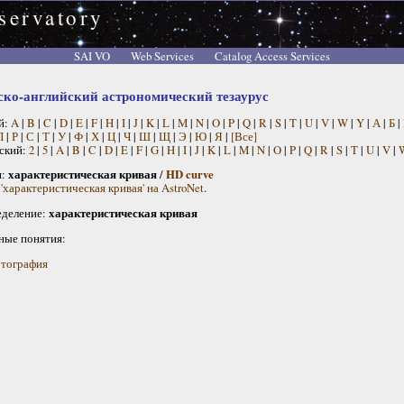
servatory
SAI VO
Web Services
Catalog Access Services
ско-английский астрономический тезаурус
й:
A
|
B
|
C
|
D
|
E
|
F
|
H
|
I
|
J
|
K
|
L
|
M
|
N
|
O
|
P
|
Q
|
R
|
S
|
T
|
U
|
V
|
W
|
Y
|
А
|
Б
|
П
|
Р
|
С
|
Т
|
У
|
Ф
|
Х
|
Ц
|
Ч
|
Ш
|
Щ
|
Э
|
Ю
|
Я
|
[Все]
ский:
2
|
5
|
A
|
B
|
C
|
D
|
E
|
F
|
G
|
H
|
I
|
J
|
K
|
L
|
M
|
N
|
O
|
P
|
Q
|
R
|
S
|
T
|
U
|
V
|
н:
характеристическая кривая
/
HD curve
'характеристическая кривая' на AstroNet
.
деление:
характеристическая кривая
ные понятия:
тография