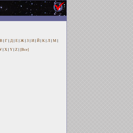
В
|
Г
|
Д
|
Е
|
Ж
|
З
|
И
|
Й
|
К
|
Л
|
М
|
W
|
X
|
Y
|
Z
|
[Все]