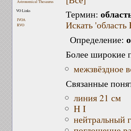
Astronomical Thesaurus
область
VO Links
Термин:
IVOA
Искать 'область 
RVO
о
Определение:
Более широкие 
межзвёздное 
Связанные поня
линия 21 см
H I
нейтральный г
поглощение р