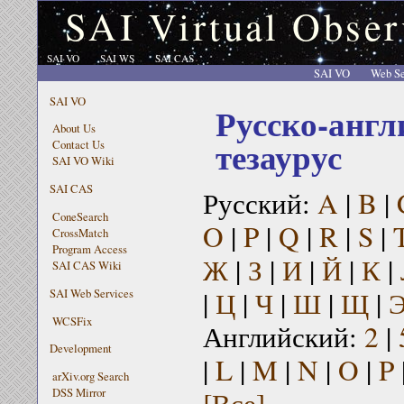
SAI Virtual Obser
SAI VO
SAI WS
SAI CAS
SAI VO
Web Se
SAI VO
Русско-англ
About Us
тезаурус
Contact Us
SAI VO Wiki
SAI CAS
Русский:
A
|
B
|
ConeSearch
O
|
P
|
Q
|
R
|
S
|
CrossMatch
Program Access
Ж
|
З
|
И
|
Й
|
К
|
SAI CAS Wiki
|
Ц
|
Ч
|
Ш
|
Щ
|
SAI Web Services
WCSFix
Английский:
2
|
Development
|
L
|
M
|
N
|
O
|
P
arXiv.org Search
[Все]
DSS Mirror