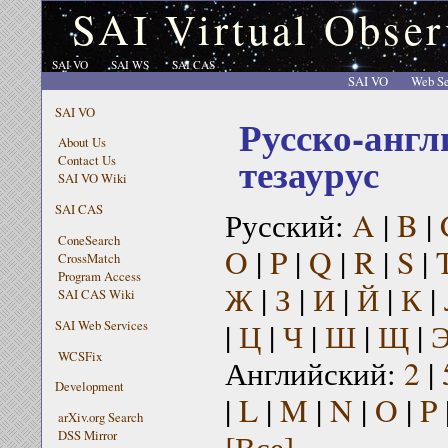
SAI Virtual Obser
SAI VO
SAI WS
SAI CAS
SAI VO
Web Se
SAI VO
Русско-англ
About Us
тезаурус
Contact Us
SAI VO Wiki
SAI CAS
Русский:
A
|
B
|
ConeSearch
O
|
P
|
Q
|
R
|
S
|
CrossMatch
Program Access
Ж
|
З
|
И
|
Й
|
К
|
SAI CAS Wiki
|
Ц
|
Ч
|
Ш
|
Щ
|
SAI Web Services
WCSFix
Английский:
2
|
Development
|
L
|
M
|
N
|
O
|
P
arXiv.org Search
[Все]
DSS Mirror