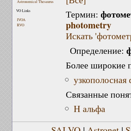
Astronomical Thesaurus
фотоме
VO Links
Термин:
IVOA
photometry
RVO
Искать 'фотомет
ф
Определение:
Более широкие 
узкополосная 
Связанные поня
H альфа
SAI VO
|
Astronet
|
S