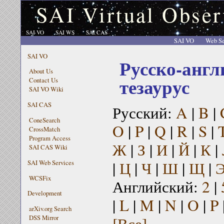
SAI Virtual Obser
SAI VO
SAI WS
SAI CAS
SAI VO
Web Se
SAI VO
Русско-англ
About Us
тезаурус
Contact Us
SAI VO Wiki
SAI CAS
Русский:
A
|
B
|
ConeSearch
O
|
P
|
Q
|
R
|
S
|
CrossMatch
Program Access
Ж
|
З
|
И
|
Й
|
К
|
SAI CAS Wiki
|
Ц
|
Ч
|
Ш
|
Щ
|
SAI Web Services
WCSFix
Английский:
2
|
Development
|
L
|
M
|
N
|
O
|
P
arXiv.org Search
[Все]
DSS Mirror