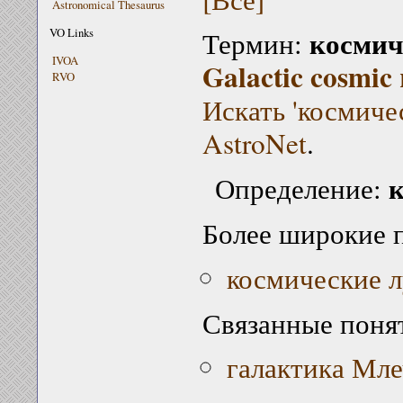
Astronomical Thesaurus
космич
VO Links
Термин:
IVOA
Galactic cosmic 
RVO
Искать 'космиче
AstroNet
.
к
Определение:
Более широкие 
космические 
Связанные поня
галактика Мл