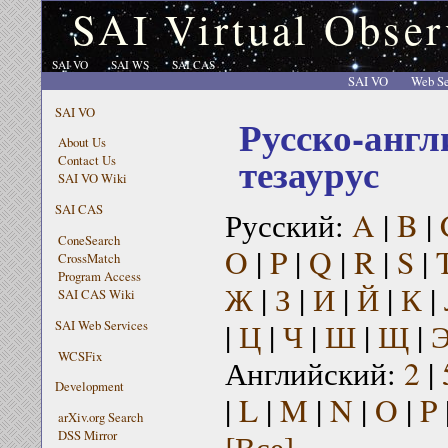
SAI Virtual Obser
SAI VO
SAI WS
SAI CAS
SAI VO
Web Se
SAI VO
Русско-англ
About Us
тезаурус
Contact Us
SAI VO Wiki
SAI CAS
Русский:
A
|
B
|
ConeSearch
O
|
P
|
Q
|
R
|
S
|
CrossMatch
Program Access
Ж
|
З
|
И
|
Й
|
К
|
SAI CAS Wiki
|
Ц
|
Ч
|
Ш
|
Щ
|
SAI Web Services
WCSFix
Английский:
2
|
Development
|
L
|
M
|
N
|
O
|
P
arXiv.org Search
[Все]
DSS Mirror