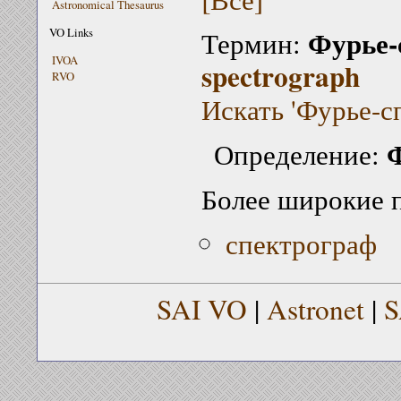
Astronomical Thesaurus
Фурье-
VO Links
Термин:
IVOA
spectrograph
RVO
Искать 'Фурье-с
Определение:
Более широкие 
спектрограф
SAI VO
|
Astronet
|
S