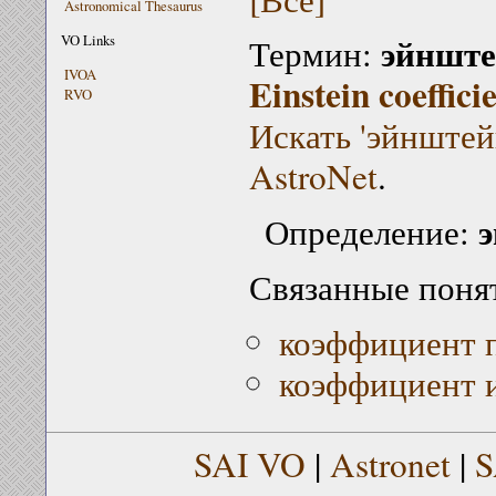
Astronomical Thesaurus
эйнште
VO Links
Термин:
IVOA
Einstein coeffici
RVO
Искать 'эйнштей
AstroNet
.
Определение:
Связанные поня
коэффициент 
коэффициент 
SAI VO
|
Astronet
|
S