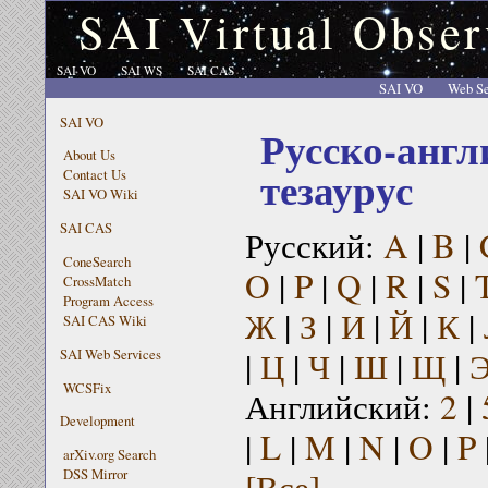
SAI Virtual Obser
SAI VO
SAI WS
SAI CAS
SAI VO
Web Se
SAI VO
Русско-англ
About Us
тезаурус
Contact Us
SAI VO Wiki
SAI CAS
Русский:
A
|
B
|
ConeSearch
O
|
P
|
Q
|
R
|
S
|
CrossMatch
Program Access
Ж
|
З
|
И
|
Й
|
К
|
SAI CAS Wiki
|
Ц
|
Ч
|
Ш
|
Щ
|
SAI Web Services
WCSFix
Английский:
2
|
Development
|
L
|
M
|
N
|
O
|
P
arXiv.org Search
[Все]
DSS Mirror