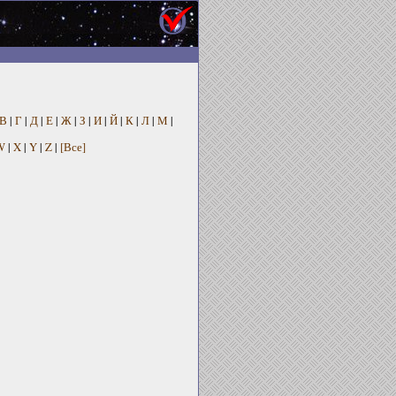
В
|
Г
|
Д
|
Е
|
Ж
|
З
|
И
|
Й
|
К
|
Л
|
М
|
W
|
X
|
Y
|
Z
|
[Все]