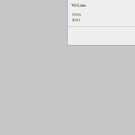
VO Links
IVOA
RVO