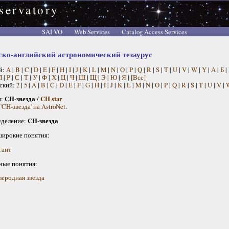
servatory
SAI VO
Web Services
Catalog Access Services
ско-английский астрономический тезаурус
й:
A
|
B
|
C
|
D
|
E
|
F
|
H
|
I
|
J
|
K
|
L
|
M
|
N
|
O
|
P
|
Q
|
R
|
S
|
T
|
U
|
V
|
W
|
Y
|
А
|
Б
|
П
|
Р
|
С
|
Т
|
У
|
Ф
|
Х
|
Ц
|
Ч
|
Ш
|
Щ
|
Э
|
Ю
|
Я
|
[Все]
ский:
2
|
5
|
A
|
B
|
C
|
D
|
E
|
F
|
G
|
H
|
I
|
J
|
K
|
L
|
M
|
N
|
O
|
P
|
Q
|
R
|
S
|
T
|
U
|
V
|
н:
CH-звезда
/
CH star
'CH-звезда' на AstroNet
.
деление:
CH-звезда
широкие понятия:
гант
ные понятия:
леродная звезда