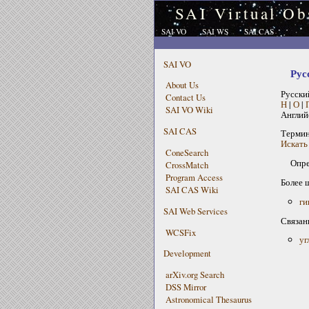
SAI Virtual Ob
SAI VO
SAI WS
SAI CAS
SAI VO
Рус
About Us
Русски
Contact Us
Н
|
О
|
SAI VO Wiki
Англий
SAI CAS
Терми
Искать 
ConeSearch
Опре
CrossMatch
Program Access
Более 
SAI CAS Wiki
ги
SAI Web Services
Связан
WCSFix
уг
Development
arXiv.org Search
DSS Mirror
Astronomical Thesaurus