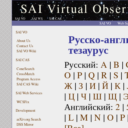
SAI Virtual Obser
SAI VO
SAI WS
SAI CAS
SAI VO
Web Se
SAI VO
Русско-англ
About Us
тезаурус
Contact Us
SAI VO Wiki
SAI CAS
Русский:
A
|
B
|
ConeSearch
O
|
P
|
Q
|
R
|
S
|
CrossMatch
Program Access
Ж
|
З
|
И
|
Й
|
К
|
SAI CAS Wiki
|
Ц
|
Ч
|
Ш
|
Щ
|
SAI Web Services
WCSFix
Английский:
2
|
Development
|
L
|
M
|
N
|
O
|
P
arXiv.org Search
[Все]
DSS Mirror