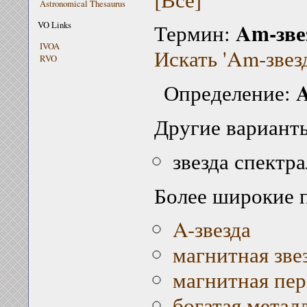
Astronomical Thesaurus
Am-зве
VO Links
Термин:
IVOA
Искать 'Am-звезд
RVO
A
Определение:
Другие варианты
звезда спектр
Более широкие 
A-звезда
магнитная зве
магнитная пер
богатая метал