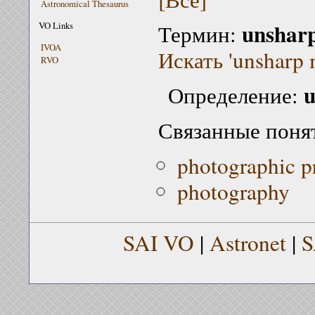
Astronomical Thesaurus
unshar
VO Links
Термин:
IVOA
Искать 'unsharp 
RVO
u
Определение:
Связанные поня
photographic p
photography
SAI VO
|
Astronet
|
S