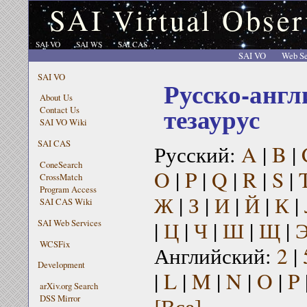
SAI Virtual Obser
SAI VO
SAI WS
SAI CAS
SAI VO
Web Se
SAI VO
Русско-англ
About Us
тезаурус
Contact Us
SAI VO Wiki
SAI CAS
Русский:
A
|
B
|
ConeSearch
O
|
P
|
Q
|
R
|
S
|
CrossMatch
Program Access
Ж
|
З
|
И
|
Й
|
К
|
SAI CAS Wiki
|
Ц
|
Ч
|
Ш
|
Щ
|
SAI Web Services
WCSFix
Английский:
2
|
Development
|
L
|
M
|
N
|
O
|
P
arXiv.org Search
[Все]
DSS Mirror