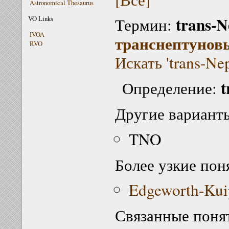
Astronomical Thesaurus
trans-N
VO Links
Термин:
IVOA
транснептунов
RVO
Искать 'trans-Ne
t
Определение:
Другие варианты
TNO
Более узкие пон
Edgeworth-Kuip
Связанные поня