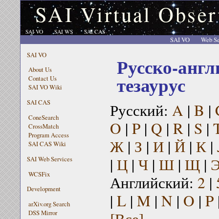
SAI Virtual Obser
SAI VO
SAI WS
SAI CAS
SAI VO
Web Se
SAI VO
Русско-англ
About Us
тезаурус
Contact Us
SAI VO Wiki
SAI CAS
Русский:
A
|
B
|
ConeSearch
O
|
P
|
Q
|
R
|
S
|
CrossMatch
Program Access
Ж
|
З
|
И
|
Й
|
К
|
SAI CAS Wiki
|
Ц
|
Ч
|
Ш
|
Щ
|
SAI Web Services
WCSFix
Английский:
2
|
Development
|
L
|
M
|
N
|
O
|
P
arXiv.org Search
[Все]
DSS Mirror