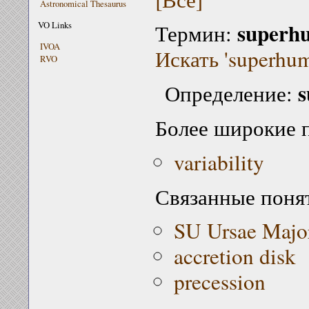
Astronomical Thesaurus
superh
VO Links
Термин:
IVOA
Искать 'superhum
RVO
Определение:
Более широкие 
variability
Связанные поня
SU Ursae Major
accretion disk
precession