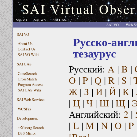
SAI Virtual Obser
SAI VO
SAI WS
SAI CAS
SAI VO
Web Se
SAI VO
Русско-англ
About Us
тезаурус
Contact Us
SAI VO Wiki
SAI CAS
Русский:
A
|
B
|
ConeSearch
O
|
P
|
Q
|
R
|
S
|
CrossMatch
Program Access
Ж
|
З
|
И
|
Й
|
К
|
SAI CAS Wiki
|
Ц
|
Ч
|
Ш
|
Щ
|
SAI Web Services
WCSFix
Английский:
2
|
Development
|
L
|
M
|
N
|
O
|
P
arXiv.org Search
[Все]
DSS Mirror