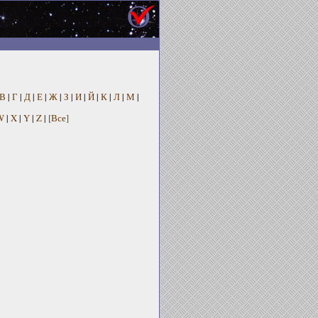
В
|
Г
|
Д
|
Е
|
Ж
|
З
|
И
|
Й
|
К
|
Л
|
М
|
W
|
X
|
Y
|
Z
|
[Все]