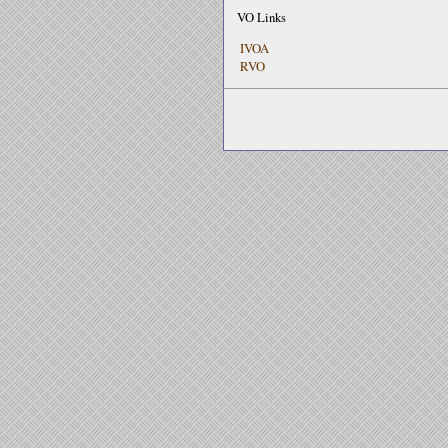
VO Links
IVOA
RVO