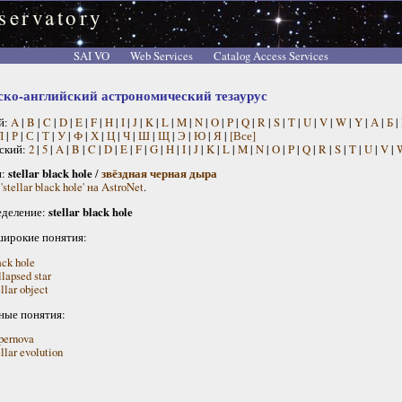
servatory
SAI VO
Web Services
Catalog Access Services
ско-английский астрономический тезаурус
й:
A
|
B
|
C
|
D
|
E
|
F
|
H
|
I
|
J
|
K
|
L
|
M
|
N
|
O
|
P
|
Q
|
R
|
S
|
T
|
U
|
V
|
W
|
Y
|
А
|
Б
|
П
|
Р
|
С
|
Т
|
У
|
Ф
|
Х
|
Ц
|
Ч
|
Ш
|
Щ
|
Э
|
Ю
|
Я
|
[Все]
ский:
2
|
5
|
A
|
B
|
C
|
D
|
E
|
F
|
G
|
H
|
I
|
J
|
K
|
L
|
M
|
N
|
O
|
P
|
Q
|
R
|
S
|
T
|
U
|
V
|
н:
stellar black hole
/
звёздная черная дыра
'stellar black hole' на AstroNet
.
деление:
stellar black hole
широкие понятия:
ack hole
llapsed star
ellar object
ные понятия:
pernova
ellar evolution