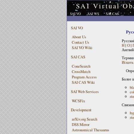
SAI Virtual Ob
SAI VO
SAI WS
SAI CAS
SAI VO
Рус
About Us
Русски
Contact Us
Н
|
О
|
SAI VO Wiki
Англий
SAI CAS
Терми
Искать 
ConeSearch
Опре
CrossMatch
Program Access
Более 
SAI CAS Wiki
bl
SAI Web Services
co
st
WCSFix
Связан
Development
hy
st
arXiv.org Search
DSS Mirror
Astronomical Thesaurus