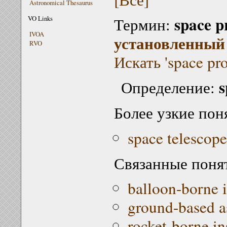
Astronomical Thesaurus
space p
VO Links
Термин:
IVOA
установленный 
RVO
Искать 'space pr
s
Определение:
Более узкие пон
space telescope
Связанные поня
balloon-borne 
ground-based 
rocket-borne i