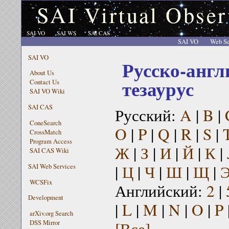
SAI Virtual Obser
SAI VO
SAI WS
SAI CAS
SAI VO
Web Se
SAI VO
Русско-англ
About Us
тезаурус
Contact Us
SAI VO Wiki
SAI CAS
Русский:
A
|
B
|
ConeSearch
O
|
P
|
Q
|
R
|
S
|
CrossMatch
Program Access
Ж
|
З
|
И
|
Й
|
К
|
SAI CAS Wiki
|
Ц
|
Ч
|
Ш
|
Щ
|
SAI Web Services
WCSFix
Английский:
2
|
Development
|
L
|
M
|
N
|
O
|
P
arXiv.org Search
[Все]
DSS Mirror