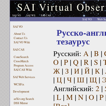
SAI Virtual Obser
SAI VO
SAI WS
SAI CAS
SAI VO
Web Se
SAI VO
Русско-англ
About Us
тезаурус
Contact Us
SAI VO Wiki
SAI CAS
Русский:
A
|
B
|
ConeSearch
O
|
P
|
Q
|
R
|
S
|
CrossMatch
Program Access
Ж
|
З
|
И
|
Й
|
К
|
SAI CAS Wiki
|
Ц
|
Ч
|
Ш
|
Щ
|
SAI Web Services
WCSFix
Английский:
2
|
Development
|
L
|
M
|
N
|
O
|
P
arXiv.org Search
[Все]
DSS Mirror