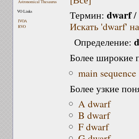
Astronomical Thesaurus
dwarf
VO Links
Термин:
/
IVOA
Искать 'dwarf' н
RVO
d
Определение:
Более широкие 
main sequence 
Более узкие пон
A dwarf
B dwarf
F dwarf
G dwarf