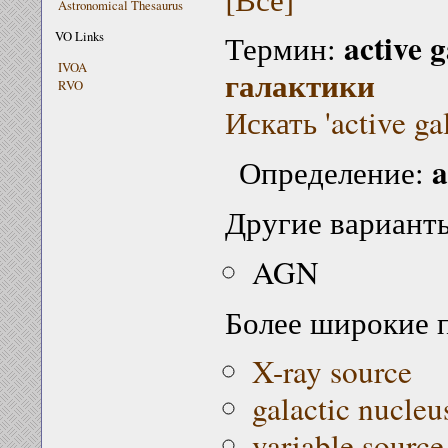
Astronomical Thesaurus
active g
VO Links
Термин:
IVOA
галактики
RVO
Искать 'active ga
a
Определение:
Другие варианты
AGN
Более широкие 
X-ray source
galactic nucleu
variable source