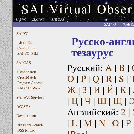
SAI Virtual Obser
SAI VO
SAI WS
SAI CAS
SAI VO
Web Se
SAI VO
Русско-англ
About Us
тезаурус
Contact Us
SAI VO Wiki
SAI CAS
Русский:
A
|
B
|
ConeSearch
O
|
P
|
Q
|
R
|
S
|
CrossMatch
Program Access
Ж
|
З
|
И
|
Й
|
К
|
SAI CAS Wiki
|
Ц
|
Ч
|
Ш
|
Щ
|
SAI Web Services
WCSFix
Английский:
2
|
Development
|
L
|
M
|
N
|
O
|
P
arXiv.org Search
[Все]
DSS Mirror