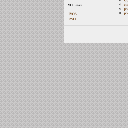
ch
VO Links
ph
ph
IVOA
RVO