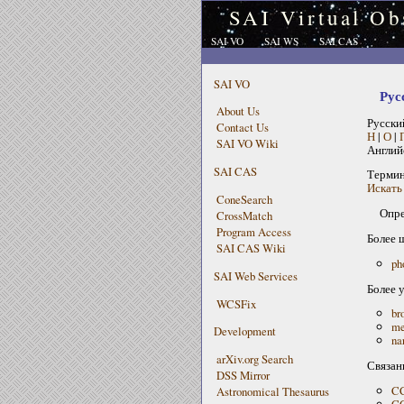
SAI Virtual Ob
SAI VO
SAI WS
SAI CAS
SAI VO
Рус
About Us
Русски
Contact Us
Н
|
О
|
SAI VO Wiki
Англий
SAI CAS
Терми
Искать 
ConeSearch
Опре
CrossMatch
Program Access
Более 
SAI CAS Wiki
ph
SAI Web Services
Более 
WCSFix
br
me
Development
na
arXiv.org Search
Связан
DSS Mirror
CC
Astronomical Thesaurus
CC