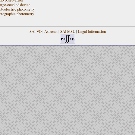
arge-coupled device
otoelectric photometry
otographic photometry
SAI VO
|
Astronet
|
SAI MSU
|
Legal Information