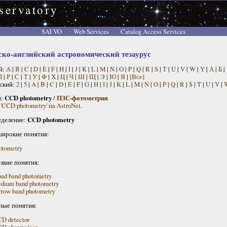
servatory
SAI VO
Web Services
Catalog Access Services
ско-английский астрономический тезаурус
й:
A
|
B
|
C
|
D
|
E
|
F
|
H
|
I
|
J
|
K
|
L
|
M
|
N
|
O
|
P
|
Q
|
R
|
S
|
T
|
U
|
V
|
W
|
Y
|
А
|
Б
|
П
|
Р
|
С
|
Т
|
У
|
Ф
|
Х
|
Ц
|
Ч
|
Ш
|
Щ
|
Э
|
Ю
|
Я
|
[Все]
ский:
2
|
5
|
A
|
B
|
C
|
D
|
E
|
F
|
G
|
H
|
I
|
J
|
K
|
L
|
M
|
N
|
O
|
P
|
Q
|
R
|
S
|
T
|
U
|
V
|
н:
CCD photometry
/
ПЗС-фотометрия
'CCD photometry' на AstroNet
.
деление:
CCD photometry
широкие понятия:
otometry
узкие понятия:
oad band photometry
dium band photometry
rrow band photometry
ные понятия:
D detector
D observation