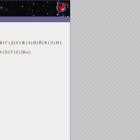
В
|
Г
|
Д
|
Е
|
Ж
|
З
|
И
|
Й
|
К
|
Л
|
М
|
W
|
X
|
Y
|
Z
|
[Все]