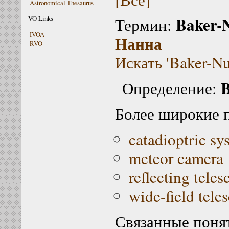
Astronomical Thesaurus
Baker-
VO Links
Термин:
IVOA
Нанна
RVO
Искать 'Baker-Nu
B
Определение:
Более широкие 
catadioptric sy
meteor camera
reflecting teles
wide-field tele
Связанные поня