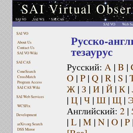
SAI Virtual Obser
SAI VO
SAI WS
SAI CAS
SAI VO
Web Se
SAI VO
Русско-англ
About Us
тезаурус
Contact Us
SAI VO Wiki
SAI CAS
Русский:
A
|
B
|
ConeSearch
O
|
P
|
Q
|
R
|
S
|
CrossMatch
Program Access
Ж
|
З
|
И
|
Й
|
К
|
SAI CAS Wiki
|
Ц
|
Ч
|
Ш
|
Щ
|
SAI Web Services
WCSFix
Английский:
2
|
Development
|
L
|
M
|
N
|
O
|
P
arXiv.org Search
[Все]
DSS Mirror